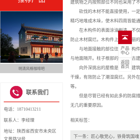
建筑物之内按照部位不同也采用了
砍伐的木材不能直接使用，一定要
精巧地堆成木垛，使木料四周皆能
在木构件的表面涂油刷漆，不仅装
防止木材腐烂。木构件上色泽艳丽
产品
与地面接触的部位往往是木构件很
中心
与地面隔开。柱子根部的柱础，古
返回
首页
向外深挑出的屋檐是中国古建筑的
明清风格咖啡吧
街区透视
1
干燥，有效防止了潮湿腐烂。另外
2
3
等。
4
联系我们
但是尽管已经有如此多的防腐措施
无几的重要原因。
电话：18710413211
联系人：李经理
相关标签：
地址：陕西省西安市未央区
下一条：
匠心敬党心，铁骨筑国魂
文景路58号