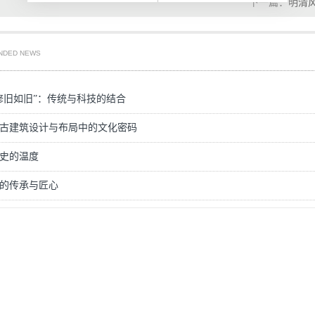
下一篇：
明清
NDED NEWS
修旧如旧”：传统与科技的结合
古建筑设计与布局中的文化密码
史的温度
的传承与匠心
街区透视
博物馆效果图