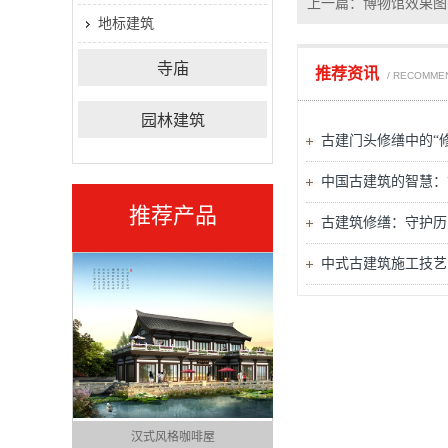
上一篇：
博物馆效果图
地标建筑
寺庙
推荐资讯
/ RECOMME
园林建筑
古建门头修缮中的“
中国古建筑的智慧：
推荐产品
古建筑修缮：守护历
中式古建筑施工技艺
图
汉式风格咖啡屋
明清风格咖啡吧