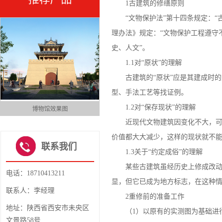
1古建筑的修缮原则
“文物保护法”第十四条规定：“古
理办法》规定：“文物保护工程遵守
史、人文”。
1.1对“原状”的理解
古建筑的“原状”应是其建成时的
型、手法工艺等找证例。
1.2对“保存现状”的理解
博物馆效果图
汉式风格咖啡屋
1
近现代文物建筑因变化不大，可以
2
3
价值都大大减少，这样的现状就不
4
联系我们
1.3关于“约定成俗”的理解
某些古建筑虽经历史上修成改动，
电话：18710413211
显，但它已成为地方标志，在这种情
联系人：李经理
2重修前的准备工作
地址：陕西省西安市未央区
（1）以原有的实测图为基础进行
文景路58号