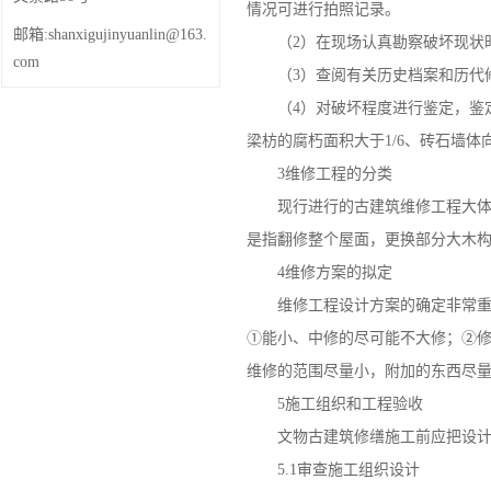
情况可进行拍照记录。
邮箱:shanxigujinyuanlin@163.
（2）在现场认真勘察破坏现状时
com
（3）查阅有关历史档案和历代修
（4）对破坏程度进行鉴定，鉴定依
梁枋的腐朽面积大于1/6、砖石墙
3维修工程的分类
现行进行的古建筑维修工程大体可
是指翻修整个屋面，更换部分大木
4维修方案的拟定
维修工程设计方案的确定非常重要
①能小、中修的尽可能不大修；②
维修的范围尽量小，附加的东西尽
5施工组织和工程验收
文物
古建筑修缮
施工前应把设
5.1审查施工组织设计