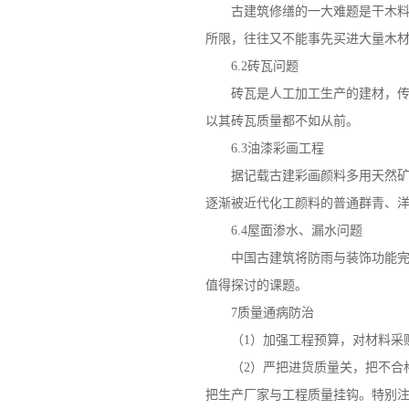
古建筑修缮
的一大难题是干木
所限，往往又不能事先买进大量木
6.2砖瓦问题
砖瓦是人工加工生产的建材，传统
以其砖瓦质量都不如从前。
6.3油漆彩画工程
据记载古建彩画颜料多用天然矿物
逐渐被近代化工颜料的普通群青、
6.4屋面渗水、漏水问题
中国古建筑将防雨与装饰功能完善
值得探讨的课题。
7质量通病防治
（1）加强工程预算，对材料采购
（2）严把进货质量关，把不合格
把生产厂家与工程质量挂钩。特别