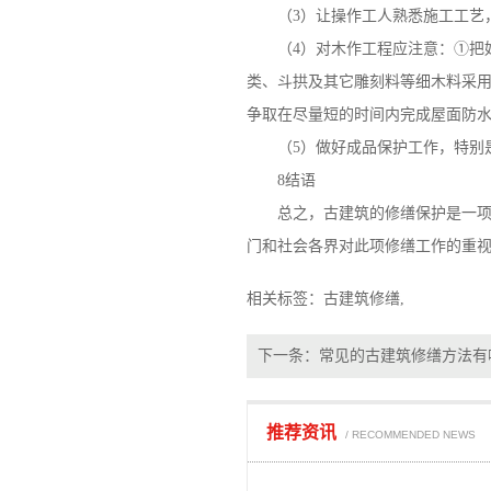
（3）让操作工人熟悉施工工艺，
（4）对木作工程应注意：①把好
类、斗拱及其它雕刻料等细木料采
争取在尽量短的时间内完成屋面防
（5）做好成品保护工作，特别是
8结语
总之，
古建筑的修缮保护
是一
门和社会各界对此项修缮工作的重
相关标签：
古建筑修缮
,
下一条：
常见的古建筑修缮方法有
推荐资讯
/ RECOMMENDED NEWS