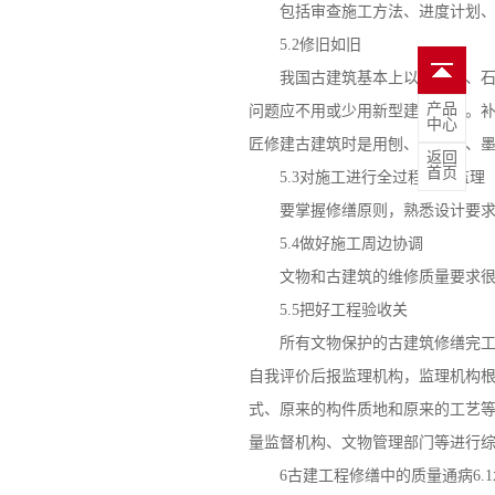
包括审查施工方法、进度计划、人
5.2修旧如旧
我国古建筑基本上以土、木、石、
产品
问题应不用或少用新型建筑材料。
中心
匠修建古建筑时是用刨、锯、凿、
返回
首页
5.3对施工进行全过程跟踪监理
要掌握修缮原则，熟悉设计要求，
5.4做好施工周边协调
文物和古建筑的维修质量要求很高
5.5把好工程验收关
所有文物保护的古建筑修缮完工后
自我评价后报监理机构，监理机构
式、原来的构件质地和原来的工艺
量监督机构、文物管理部门等进行
6
古建工程修缮
中的质量通病6.