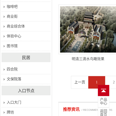
咖啡吧
商业街
商业综合体
体验中心
图书馆
民居
明清三滴水鸟瞰效果
四合院
文保院落
上一页
1
2
入口节点
产品
入口大门
中心
推荐资讯
/ RECOMMENDED NEWS
返回
牌坊
首页