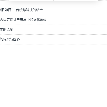
修旧如旧”：传统与科技的结合
古建筑设计与布局中的文化密码
史的温度
的传承与匠心
明清风格咖啡吧
街区透视