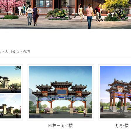
示
>
入口节点
>
牌坊
四柱三间七楼
明清9楼