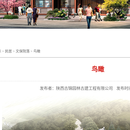
示
>
民居
>
文保院落
>
鸟瞰
鸟瞰
发布者：陕西古锦园林古建工程有限公司
发布时间：